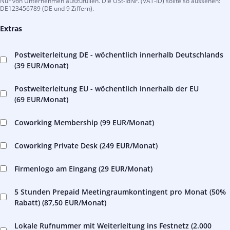
Nur von Unternehmen auszufüllen. Die USt-IdNr. (VAT-ID) sollte so aussehen:
DE123456789 (DE und 9 Ziffern).
Extras
Postweiterleitung DE - wöchentlich innerhalb Deutschlands
(
39 EUR
/Monat)
Postweiterleitung EU - wöchentlich innerhalb der EU
(
69 EUR
/Monat)
Coworking Membership (
99 EUR
/Monat)
Coworking Private Desk (
249 EUR
/Monat)
Firmenlogo am Eingang (
29 EUR
/Monat)
5 Stunden Prepaid Meetingraumkontingent pro Monat (50%
Rabatt) (
87,50 EUR
/Monat)
Lokale Rufnummer mit Weiterleitung ins Festnetz (2.000