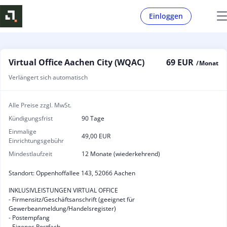
Einloggen
Virtual Office Aachen City (WQAC)
69 EUR
/ Monat
Verlängert sich automatisch
Alle Preise zzgl. MwSt.
Kündigungsfrist
90 Tage
Einmalige
49,00 EUR
Einrichtungsgebühr
Mindestlaufzeit
12 Monate (wiederkehrend)
Standort: Oppenhoffallee 143, 52066 Aachen
INKLUSIVLEISTUNGEN VIRTUAL OFFICE
- Firmensitz/Geschäftsanschrift (geeignet für
Gewerbeanmeldung/Handelsregister)
- Postempfang
- Eigenes Postfach