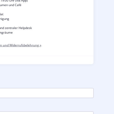
 19:00 Uhr (via App)
äumen und Café
lat
nigung
nd zentraler Helpdesk
tingräume
n und Widerrufsbelehrung »